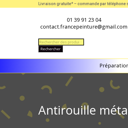
Livraison gratuite* – commande par téléphone
01 39 91 23 04
contact.francepeinture@gmail.com
Recherche
de
Rechercher
produits
Préparation
Antirouille mét