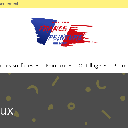
 seulement
 des surfaces
Peinture
Outillage
Prom
aux