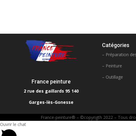
Catégories
– Préparation de
– Peinture
– Outillage
France peinture
2 rue des gaillards 95 140
Garges-lès-Gonesse
France-peinture® – ©copyrigth 2022 – Tous droits
Ouvrir le chat