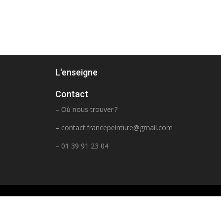
L'enseigne
Contact
– Où nous trouver ?
–
contact.francepeinture@gmail.com
– 01 39 91 23 04