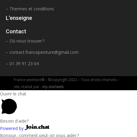
– Thermes et conditions
L'enseigne
Contact
– Où nous trouver ?
–
contact.francepeinture@gmail.com
– 01 39 91 23 04
France-peinture® – ©copyrigth 2022 – Tous droits réservés –
site réalisé par :
my-startweb
Ouvrir le chat
Besoin d'aide?
Powered by
Bonjour, comment peut-on vous aider ?