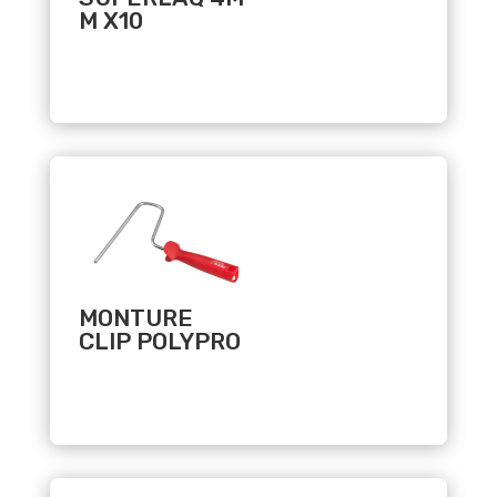
M X10
Related products
MONTURE
CLIP POLYPRO
Related products