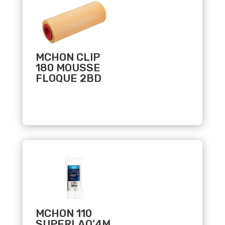
MCHON CLIP
180 MOUSSE
FLOQUE 2BD
Related products
MCHON 110
SUPERLAQ’4M