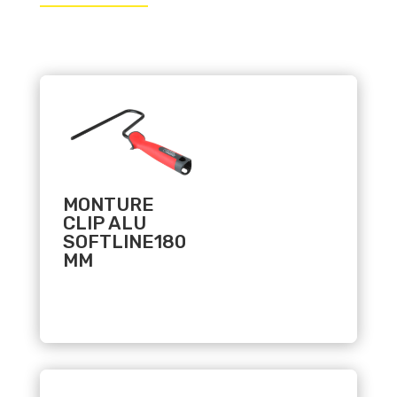
Related products
MONTURE
CLIP ALU
SOFTLINE180
MM
Related products