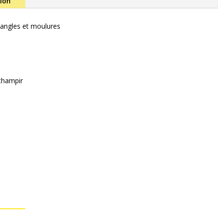
tion
, angles et moulures
echampir