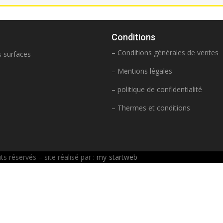
Conditions
– Conditions générales de ventes
s surfaces
– Mentions légales
– politique de confidentialité
– Thermes et conditions
 réservés – site réalisé par :
my-startweb