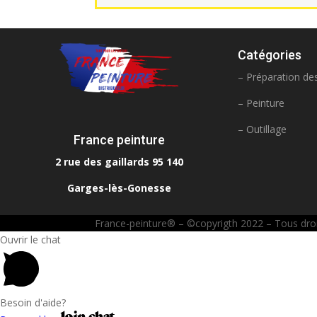
Catégories
– Préparation de
– Peinture
– Outillage
France peinture
2 rue des gaillards 95 140
Garges-lès-Gonesse
France-peinture® – ©copyrigth 2022 – Tous droits
Ouvrir le chat
Besoin d'aide?