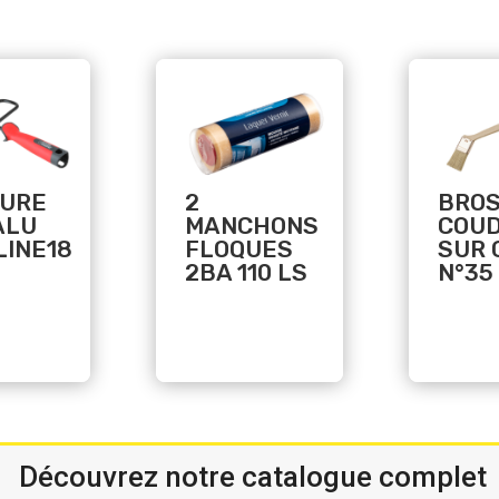
Related products
Related products
URE
2
BRO
ALU
MANCHONS
COU
LINE18
FLOQUES
SUR 
2BA 110 LS
N°35
$
Découvrez notre catalogue complet