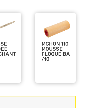
Related products
SSE
MCHON 110
DEE
MOUSSE
CHANT
FLOQUE BA
/10