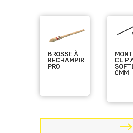
Related products
Related products
BROSSE À
MONT
RECHAMPIR
CLIP 
PRO
SOFT
0MM