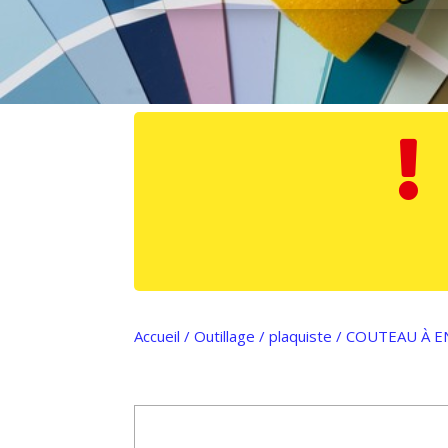

Accueil
/
Outillage
/
plaquiste
/ COUTEAU À E