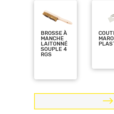
Related products
Related products
BROSSE À
COUT
MANCHE
MARO
LAITONNÉ
PLAS
SOUPLE 4
RGS