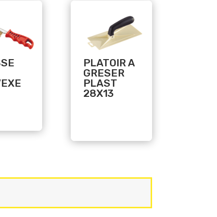
Related products
SSE
PLATOIR A
GRESER
VEXE
PLAST
28X13