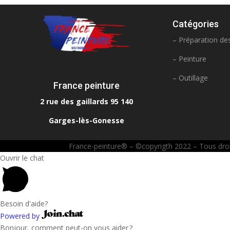
Catégories
– Préparation de
– Peinture
– Outillage
France peinture
2 rue des gaillards 95 140
Garges-lès-Gonesse
France-peinture® – ©copyrigth 2022 – Tous droits
Ouvrir le chat
Besoin d'aide?
Powered by
Bonjour, comment peut-on vous aider ?