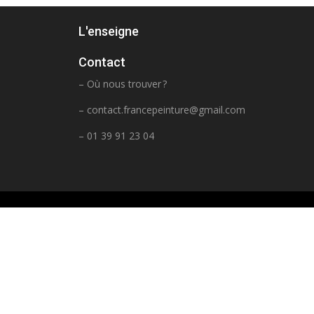
L'enseigne
Contact
– Où nous trouver ?
–
contact.francepeinture@gmail.com
– 01 39 91 23 04