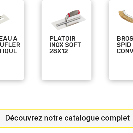
Related products
Related products
EAU A
PLATOIR
BRO
UFLER
INOX SOFT
SPID
TIQUE
28X12
CON
$
Découvrez notre catalogue complet