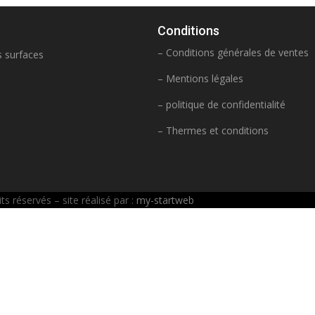
Conditions
– Conditions générales de ventes
s surfaces
– Mentions légales
– politique de confidentialité
– Thermes et conditions
 réservés – site réalisé par :
my-startweb