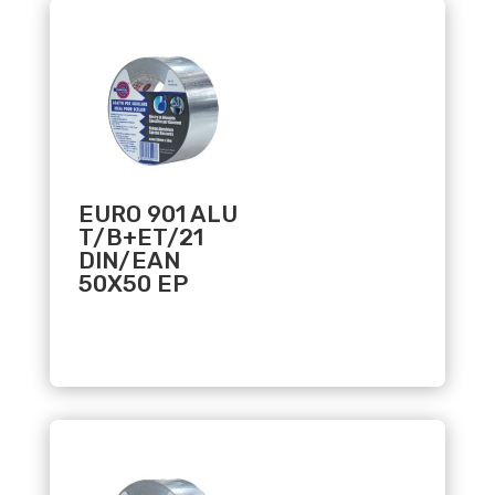
Related products
EURO 901 ALU
T/B+ET/21
DIN/EAN
50X50 EP
Related products