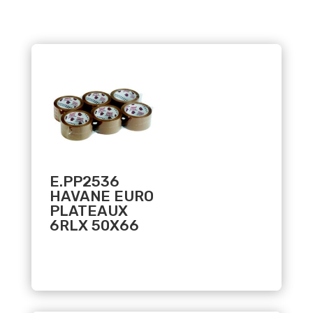
Related products
E.PP2536
HAVANE EURO
PLATEAUX
6RLX 50X66