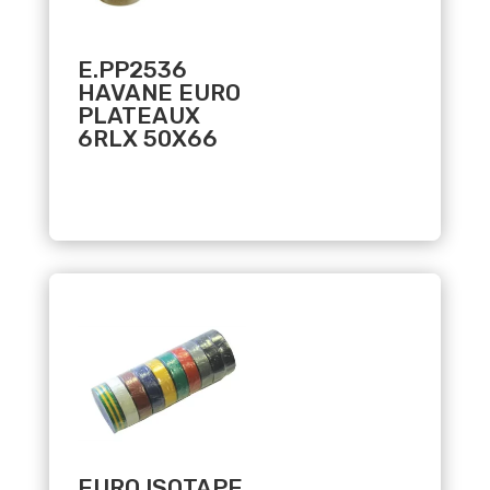
E.PP2536
HAVANE EURO
PLATEAUX
6RLX 50X66
Related products
EURO ISOTAPE