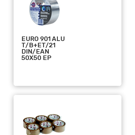
EURO 901 ALU
T/B+ET/21
DIN/EAN
50X50 EP
Related products