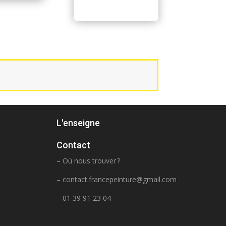
L'enseigne
Contact
– Où nous trouver ?
–
contact.francepeinture@gmail.com
– 01 39 91 23 04