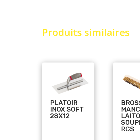
Produits similaires
Related products
Related products
PLATOIR
BROS
INOX SOFT
MANC
28X12
LAIT
SOUP
RGS