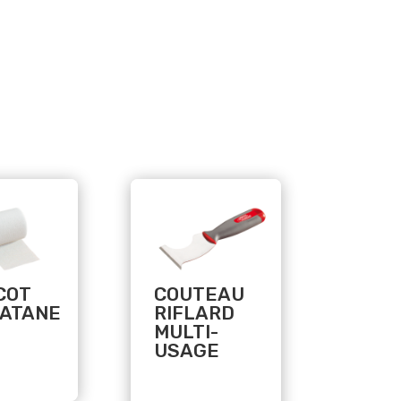
Related products
COT
COUTEAU
ATANE
RIFLARD
MULTI-
USAGE