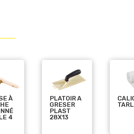
Related products
Related products
SE À
PLATOIR A
CALI
HE
GRESER
TARL
ONNÉ
PLAST
LE 4
28X13