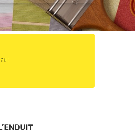
au :
’ENDUIT