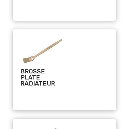
Related products
BROSSE
PLATE
RADIATEUR
Related products