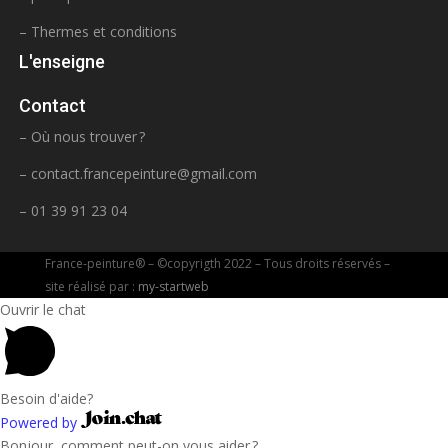
– Thermes et conditions
L'enseigne
Contact
– Où nous trouver ?
–
contact.francepeinture@gmail.com
– 01 39 91 23 04
France-peinture® – ©copyrigth 2022 – Tous droits réservés –
site réalisé par :
my-startweb
Ouvrir le chat
Besoin d'aide?
Powered by
Bonjour, comment peut-on vous aider ?