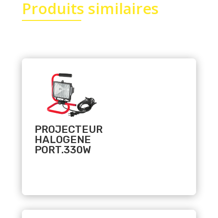
Produits similaires
Related products
PROJECTEUR
HALOGENE
PORT.330W
Related products