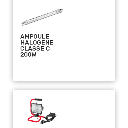
AMPOULE
HALOGENE
CLASSE C
200W
Related products