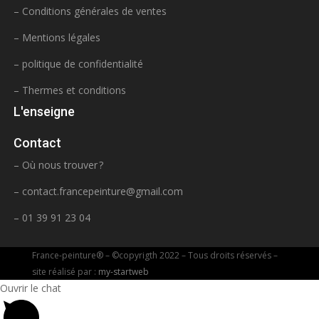
– Conditions générales de ventes
– Mentions légales
– politique de confidentialité
– Thermes et conditions
L'enseigne
Contact
– Où nous trouver ?
–
contact.francepeinture@gmail.com
– 01 39 91 23 04
France-peinture® – ©copyrigth 2022 – Tous droits réservés –
site réalisé par :
my-startweb
Ouvrir le chat