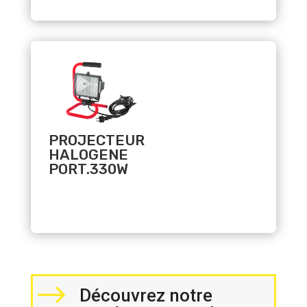
Related products
PROJECTEUR
HALOGENE
PORT.330W
$
Découvrez notre