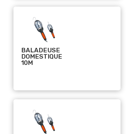
Related products
BALADEUSE
DOMESTIQUE
10M
Related products