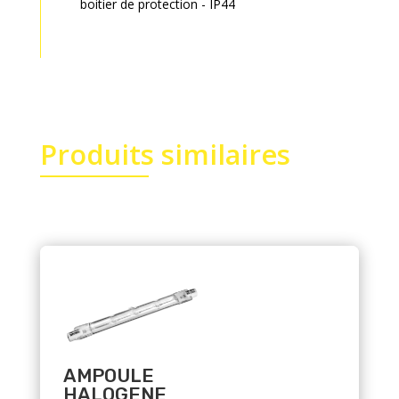
boitier de protection - IP44
Produits similaires
Related products
AMPOULE
HALOGENE