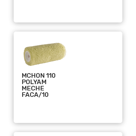
Related products
MCHON 110
POLYAM
MECHE
FACA/10
Related products